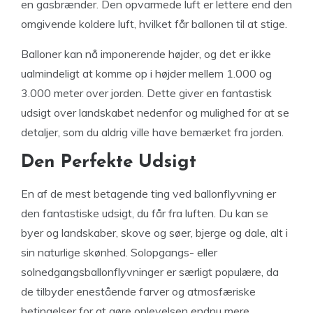
en gasbrænder. Den opvarmede luft er lettere end den
omgivende koldere luft, hvilket får ballonen til at stige.
Balloner kan nå imponerende højder, og det er ikke
ualmindeligt at komme op i højder mellem 1.000 og
3.000 meter over jorden. Dette giver en fantastisk
udsigt over landskabet nedenfor og mulighed for at se
detaljer, som du aldrig ville have bemærket fra jorden.
Den Perfekte Udsigt
En af de mest betagende ting ved ballonflyvning er
den fantastiske udsigt, du får fra luften. Du kan se
byer og landskaber, skove og søer, bjerge og dale, alt i
sin naturlige skønhed. Solopgangs- eller
solnedgangsballonflyvninger er særligt populære, da
de tilbyder enestående farver og atmosfæriske
betingelser for at gøre oplevelsen endnu mere