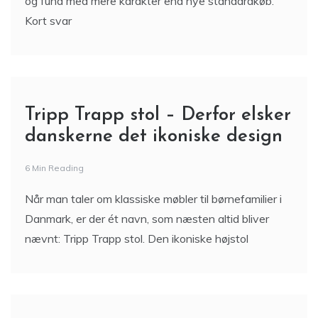
og fund med mere karakter end nye standardkøb.
Kort svar
Tripp Trapp stol – Derfor elsker
danskerne det ikoniske design
6 Min Reading
Når man taler om klassiske møbler til børnefamilier i
Danmark, er der ét navn, som næsten altid bliver
nævnt: Tripp Trapp stol. Den ikoniske højstol